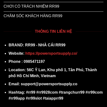
CHƠI CÓ TRÁCH NHIỆM RR99
CHĂM SÓC KHÁCH HÀNG RR99
THÔNG TIN LIÊN HỆ
BRAND: RR99 - NHÀ CÁI RR99
Website:
https://powersportsupply.co/
Phone : 0985471197
Location: 56C Ỷ Lan, Khu phố 1, Tân Phú, Thành
phố Hồ Chí Minh, Vietnam
Email:
support@powersportsupply.co
Hashtag: #rr99 #rr9928com #trangchurr99 #rr99com
#rr99app #rr99slot #taiapprr99