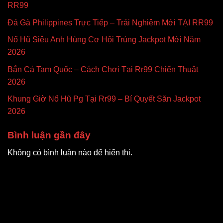
RR99
Đá Gà Philippines Trực Tiếp – Trải Nghiệm Mới TẠI RR99
Nổ Hũ Siêu Anh Hùng Cơ Hội Trúng Jackpot Mới Năm
2026
Bắn Cá Tam Quốc – Cách Chơi Tại Rr99 Chiến Thuật
2026
Khung Giờ Nổ Hũ Pg Tại Rr99 – Bí Quyết Săn Jackpot
2026
Bình luận gần đây
Không có bình luận nào để hiển thị.