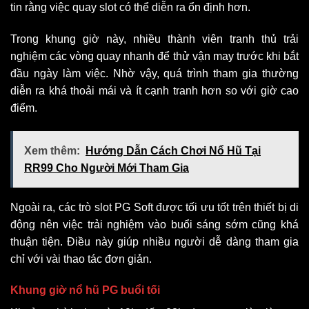
tin rằng việc quay slot có thể diễn ra ổn định hơn.
Trong khung giờ này, nhiều thành viên tranh thủ trải
nghiệm các vòng quay nhanh để thử vận may trước khi bắt
đầu ngày làm việc. Nhờ vậy, quá trình tham gia thường
diễn ra khá thoải mái và ít cạnh tranh hơn so với giờ cao
điểm.
Xem thêm:
Hướng Dẫn Cách Chơi Nổ Hũ Tại
RR99 Cho Người Mới Tham Gia
Ngoài ra, các trò slot PG Soft được tối ưu tốt trên thiết bị di
động nên việc trải nghiệm vào buổi sáng sớm cũng khá
thuận tiện. Điều này giúp nhiều người dễ dàng tham gia
chỉ với vài thao tác đơn giản.
Khung giờ nổ hũ PG buổi tối