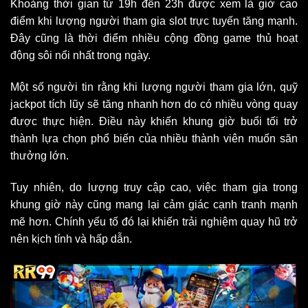
Khoảng thời gian từ 19h đến 23h được xem là giờ cao
điểm khi lượng người tham gia slot trực tuyến tăng mạnh.
Đây cũng là thời điểm nhiều cộng đồng game thủ hoạt
động sôi nổi nhất trong ngày.
Một số người tin rằng khi lượng người tham gia lớn, quỹ
jackpot tích lũy sẽ tăng nhanh hơn do có nhiều vòng quay
được thực hiện. Điều này khiến khung giờ buổi tối trở
thành lựa chọn phổ biến của nhiều thành viên muốn săn
thưởng lớn.
Tuy nhiên, do lượng truy cập cao, việc tham gia trong
khung giờ này cũng mang lại cảm giác cạnh tranh mạnh
mẽ hơn. Chính yếu tố đó lại khiến trải nghiệm quay hũ trở
nên kịch tính và hấp dẫn.