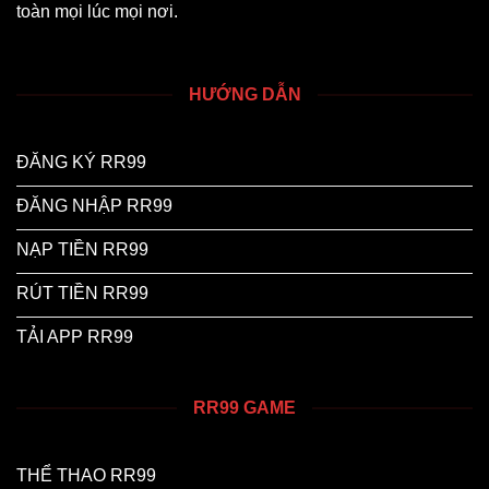
toàn mọi lúc mọi nơi.
HƯỚNG DẪN
ĐĂNG KÝ RR99
ĐĂNG NHẬP RR99
NẠP TIỀN RR99
RÚT TIỀN RR99
TẢI APP RR99
RR99 GAME
THỂ THAO RR99