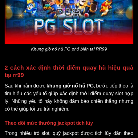
Khung giờ nổ hũ PG phổ biến tại RR99
2 cách xác định thời điểm quay hũ hiệu quả
tại rr99
Sau khi nắm được
khung giờ nổ hũ PG
, bước tiếp theo là
tìm hiểu các yếu tố giúp xác định thời điểm quay slot hợp
lý. Những yếu tố này không đảm bảo chiến thắng nhưng
có thể giúp tối ưu trải nghiệm.
Theo dõi mức thưởng jackpot tích lũy
Trong nhiều trò slot, quỹ jackpot được tích lũy dần theo