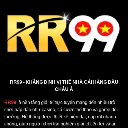
RR99 - KHẲNG ĐỊNH VỊ THẾ NHÀ CÁI HÀNG ĐẦU
CHÂU Á
RR99
là nền tảng giải trí trực tuyến mang đến nhiều trò
chơi hấp dẫn như casino, cá cược thể thao và game đổi
thưởng. Hệ thống được thiết kế hiện đại, nạp rút nhanh
chóng, giúp người chơi trải nghiệm giải trí tiện lợi và an